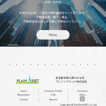
お問い合わせ
お持ちの土地・ご自宅の無料査定を行っております。
不動産の買い取り・再生、
不動産会社の方もお気軽にお問合せください。
More
東京都知事(2)第105738号
プレインアセット株式会社
News
Company Profile
Business
Renovation
CSR
SDGs
Contact
Recruit
Copyright © PLAIN-ASSET Co.,Ltd